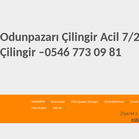
Odunpazarı Çilingir Acil 7/
Çilingir –0546 773 09 81
ANASAYFA
Kurumsal
Odunpazarı Çilingir
Hizmetlerimiz
Emek 
Foto Galeri
leti im
Ziyaret i
esk