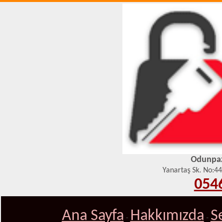
Odunpaza
Yanartaş Sk. No:4
0546
Ana Sayfa
Hakkımızda
S
-
-