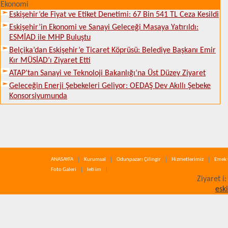
Ekonomi
Eskişehir’de Fiyat ve Etiket Denetimi: 67 Bin 541 TL Ceza Kesildi
Eskişehir’in Ekonomi ve Sanayi Geleceği Masaya Yatırıldı:
ESMİAD ile MHP Buluştu
Belçika’dan Eskişehir’e Ticaret Köprüsü: Belediye Başkanı Emir
Kır MÜSİAD’ı Ziyaret Etti
ATAP’tan Sanayi ve Teknoloji Bakanlığı’na Üst Düzey Ziyaret
Geleceğin Enerji Şebekeleri Geliyor: OEDAŞ Dev Akıllı Şebeke
Konsorsiyumunda
ANASAYFA
Kurumsal
Odunpazarı Çilingir
Hizmetlerimiz
Emek 
Foto Galeri
leti im
Ziyaret i
esk